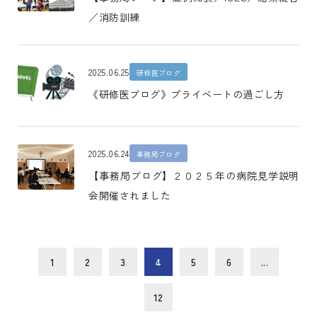
／消防訓練
2025.06.25
研修医ブログ
《研修医ブログ》プライベートの過ごし方
2025.06.24
事務局ブログ
【事務局ブログ】２０２５年の病院見学説明
会開催されました
1
2
3
4
5
6
...
12