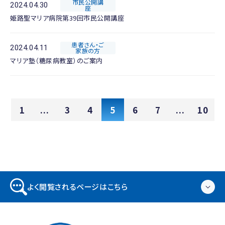
市民公開講
2024.04.30
座
姫路聖マリア病院第39回市民公開講座
患者さん・ご
2024.04.11
家族の方
マリア塾（糖尿病教室）のご案内
1
...
3
4
5
6
7
...
10
よく閲覧されるページはこちら