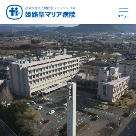
メニュー
周産期から終末期まで
急性期から回復期へと
健康と安心をあなたに
学び・育てる医療
つなぎ続ける地域医療
地域を支える医療
つなぐ医療