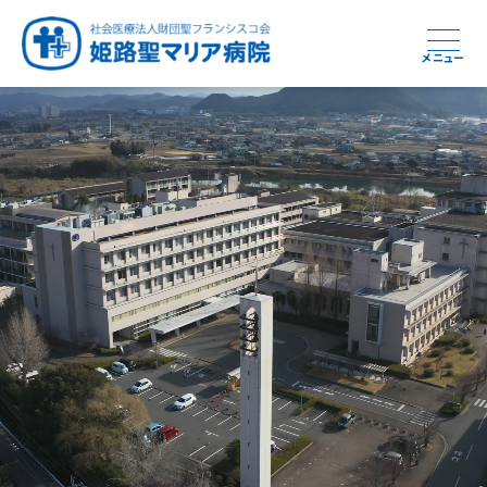
メニュー
周産期から終末期まで
急性期から回復期へと
健康と安心をあなたに
学び・育てる医療
つなぎ続ける地域医療
地域を支える医療
つなぐ医療