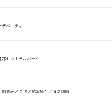
ピザパーティー
姫路セントラルパーク
例発表／ICLS／結紮縫合／消防訓練