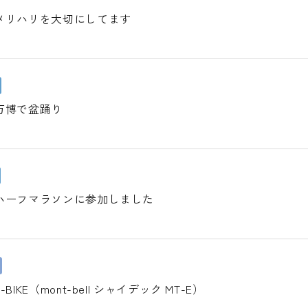
メリハリを大切にしてます
万博で盆踊り
ハーフマラソンに参加しました
IKE（mont-bell シャイデック MT-E）