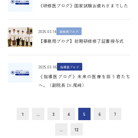
《研修医ブログ》国家試験お疲れさまでした
2025.03.14
事務局ブログ
【事務局ブログ】初期研修修了証書授与式
2025.03.06
指導医ブログ
《指導医ブログ》未来の医療を担う君たち
へ。（副院長 Dr.尾﨑）
1
...
3
4
5
6
7
...
12