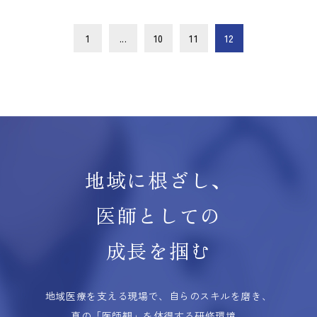
1
...
10
11
12
地域に根ざし、
医師としての
成長を掴む
地域医療を支える現場で、自らのスキルを磨き、
真の「医師観」を体得する研修環境。