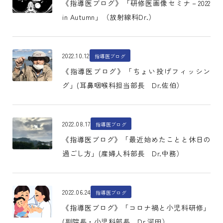
《指導医ブログ》「研修医画像セミナ－2022
in Autumn」（放射線科Dr.）
2022.10.12
指導医ブログ
《指導医ブログ》「ちょい投げフィッシン
グ」(耳鼻咽喉科担当部長 Dr.佐伯）
2022.08.17
指導医ブログ
《指導医ブログ》「最近始めたことと休日の
過ごし方」(産婦人科部長 Dr.中務）
2022.06.24
指導医ブログ
《指導医ブログ》「コロナ禍と小児科研修」
(副院長・小児科部長 Dr.河田）