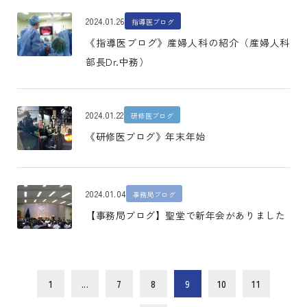
2024.01.26
指導医ブログ
《指導医ブログ》産婦人科の紹介（産婦人科
部長Dr.中務）
2024.01.22
研修医ブログ
《研修医ブログ》年末年始
2024.01.04
事務局ブログ
【事務局ブログ】聖堂で新年会がありました
1
...
7
8
9
10
11