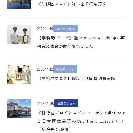
《研修医ブログ》好古園で紅葉狩り
2025.11.19
事務局ブログ
【事務局ブログ】聖フランシスコ会 第26回
研究発表会が開催されました
2025.11.12
事務局ブログ
【事務局ブログ】輪状甲状間膜切開研修
2025.11.05
指導医ブログ
《指導医ブログ》コペンハーゲンbullet tour
と日常医療英語のOne Point Lesson（1）
（病院長Dr.金廣）