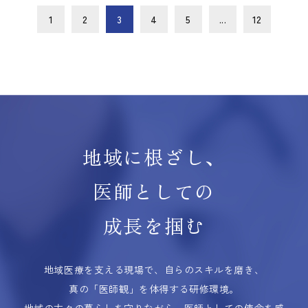
1
2
3
4
5
...
12
地域に根ざし、
医師としての
成長を掴む
地域医療を支える現場で、自らのスキルを磨き、
真の「医師観」を体得する研修環境。