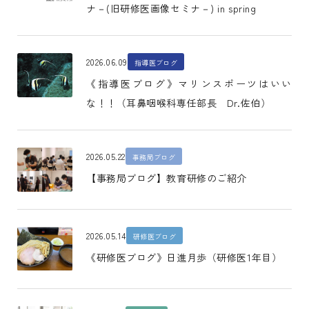
ナ－(旧研修医画像セミナ－) in spring
2026.06.09
指導医ブログ
《指導医ブログ》マリンスポーツはいい
な！！（耳鼻咽喉科専任部長 Dr.佐伯）
2026.05.22
事務局ブログ
【事務局ブログ】教育研修のご紹介
2026.05.14
研修医ブログ
《研修医ブログ》日進月歩（研修医1年目）