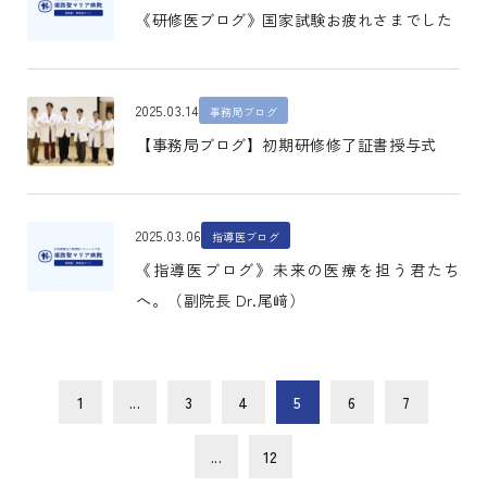
《研修医ブログ》国家試験お疲れさまでした
2025.03.14
事務局ブログ
【事務局ブログ】初期研修修了証書授与式
2025.03.06
指導医ブログ
《指導医ブログ》未来の医療を担う君たち
へ。（副院長 Dr.尾﨑）
1
...
3
4
5
6
7
...
12