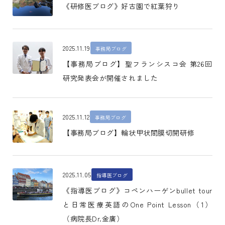
《研修医ブログ》好古園で紅葉狩り
2025.11.19
事務局ブログ
【事務局ブログ】聖フランシスコ会 第26回
研究発表会が開催されました
2025.11.12
事務局ブログ
【事務局ブログ】輪状甲状間膜切開研修
2025.11.05
指導医ブログ
《指導医ブログ》コペンハーゲンbullet tour
と日常医療英語のOne Point Lesson（1）
（病院長Dr.金廣）