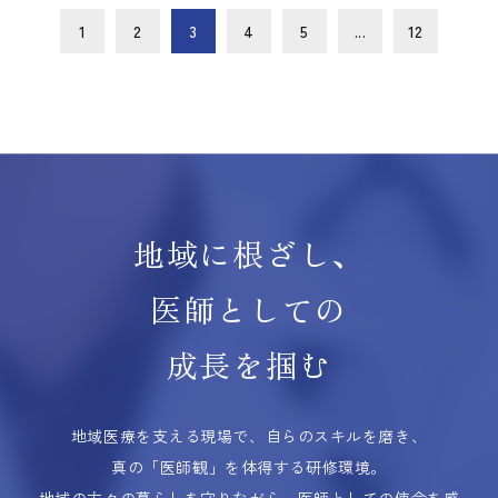
1
2
3
4
5
...
12
地域に根ざし、
医師としての
成長を掴む
地域医療を支える現場で、自らのスキルを磨き、
真の「医師観」を体得する研修環境。