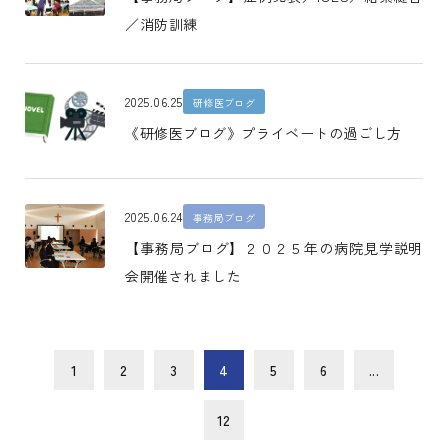
／消防訓練
2025.06.25
研修医ブログ
《研修医ブログ》プライベートの過ごし方
2025.06.24
事務局ブログ
【事務局ブログ】２０２５年の病院見学説明
会開催されました
1
2
3
4
5
6
...
12