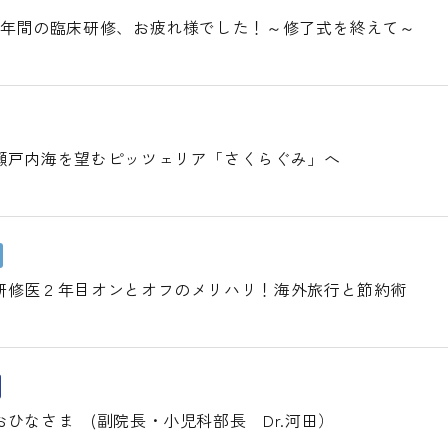
2年間の臨床研修、お疲れ様でした！～修了式を終えて～
瀬戸内海を望むピッツェリア「さくらぐみ」へ
研修医２年目オンとオフのメリハリ！海外旅行と節約術
ひなさま (副院長・小児科部長 Dr.河田）