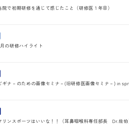
当院で初期研修を通じて感じたこと（研修医１年目）
6月の研修ハイライト
ナ－のための画像セミナ－(旧研修医画像セミナ－) in spri
マリンスポーツはいいな！！（耳鼻咽喉科専任部長 Dr.佐伯