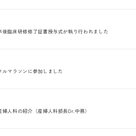
卒後臨床研修修了証書授与式が執り行われました
フルマラソンに参加しました
婦人科の紹介（産婦人科部長Dr.中務）