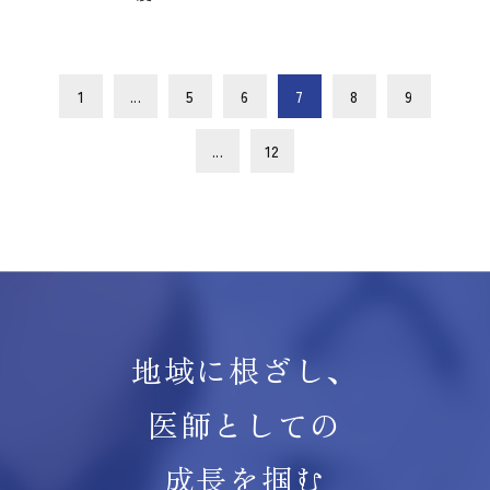
1
...
5
6
7
8
9
...
12
地域に根ざし、
医師としての
成長を掴む