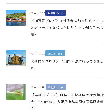
2024.09.04
指導医ブログ
《指導医ブログ》海外学会参加の勧め 〜もっ
とグローバルな視点を持とう〜（病院長Dr.金
廣）
2024.08.26
研修医ブログ
《研修医ブログ》 同期で直島に行ってきまし
た
2024.08.05
事務局ブログ
【事務局ブログ】姫路市初期研修医症例検討
会「Dr.HimeG」＆姫路市臨床研修医奨励金制
度