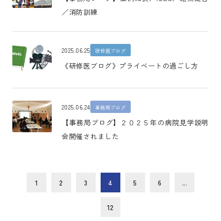
／消防訓練
2025.06.25
研修医ブログ
《研修医ブログ》プライベートの過ごし方
2025.06.24
事務局ブログ
【事務局ブログ】２０２５年の病院見学説明
会開催されました
1
2
3
4
5
6
...
12