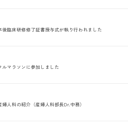
卒後臨床研修修了証書授与式が執り行われました
フルマラソンに参加しました
婦人科の紹介（産婦人科部長Dr.中務）