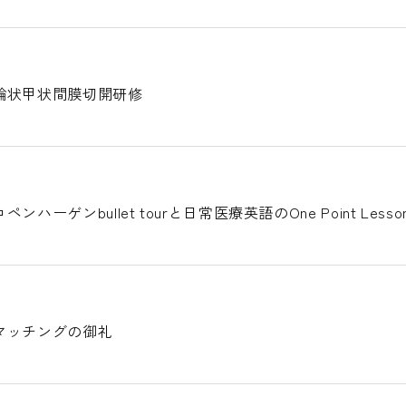
輪状甲状間膜切開研修
ハーゲンbullet tourと日常医療英語のOne Point Less
マッチングの御礼