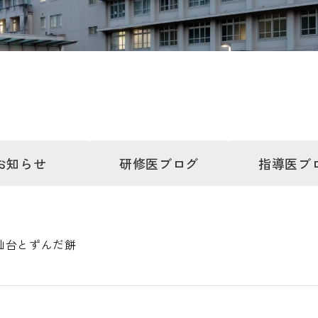
お知らせ
研修医
ブログ
指導医
ブ
仙台とずんだ餅