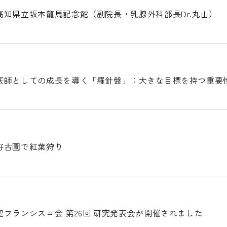
高知県立坂本龍馬記念館（副院長・乳腺外科部長Dr.丸山）
医師としての成長を導く「羅針盤」：大きな目標を持つ重要性
好古園で紅葉狩り
フランシスコ会 第26回 研究発表会が開催されました