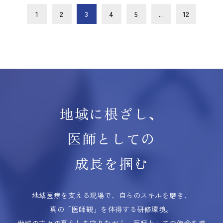
1
2
3
4
5
...
12
地域に根ざし、
医師としての
成長を掴む
地域医療を支える現場で、自らのスキルを磨き、
真の「医師観」を体得する研修環境。