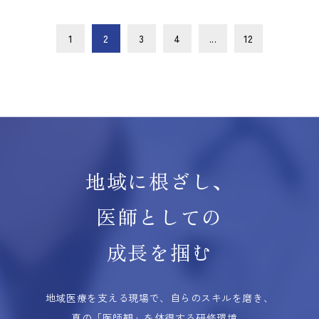
1
2
3
4
...
12
地域に根ざし、
医師としての
成長を掴む
地域医療を支える現場で、自らのスキルを磨き、
真の「医師観」を体得する研修環境。