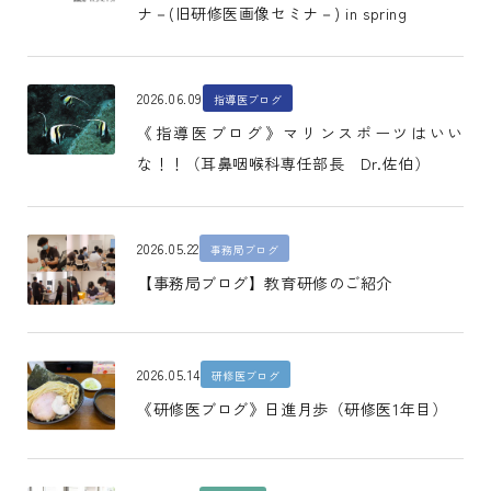
ナ－(旧研修医画像セミナ－) in spring
2026.06.09
指導医ブログ
《指導医ブログ》マリンスポーツはいい
な！！（耳鼻咽喉科専任部長 Dr.佐伯）
2026.05.22
事務局ブログ
【事務局ブログ】教育研修のご紹介
2026.05.14
研修医ブログ
《研修医ブログ》日進月歩（研修医1年目）