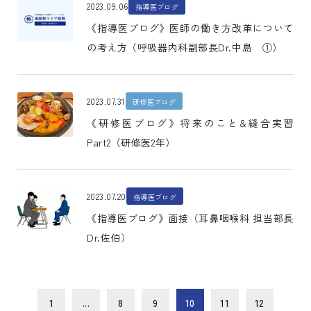
2023.09.06
指導医ブログ
《指導医ブログ》医師の働き方改革について
の考え方（呼吸器内科副部長Dr.中島 ①）
2023.07.31
研修医ブログ
《研修医ブログ》将来のこと&縫合実習
Part2（研修医2年）
2023.07.20
指導医ブログ
《指導医ブログ》面接（耳鼻咽喉科 担当部長
Dr.佐伯）
1
...
8
9
10
11
12