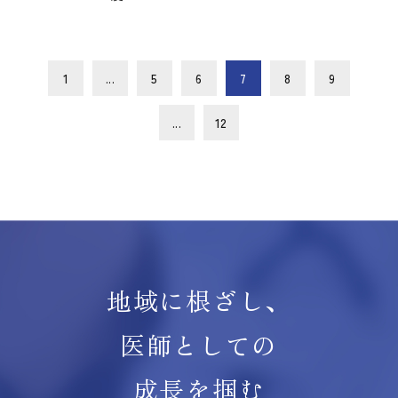
1
...
5
6
7
8
9
...
12
地域に根ざし、
医師としての
成長を掴む