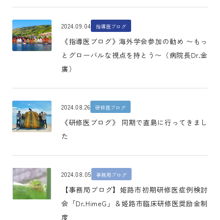
2024.09.04
指導医ブログ
《指導医ブログ》海外学会参加の勧め 〜もっ
とグローバルな視点を持とう〜（病院長Dr.金
廣）
2024.08.26
研修医ブログ
《研修医ブログ》 同期で直島に行ってきまし
た
2024.08.05
事務局ブログ
【事務局ブログ】姫路市初期研修医症例検討
会「Dr.HimeG」＆姫路市臨床研修医奨励金制
度