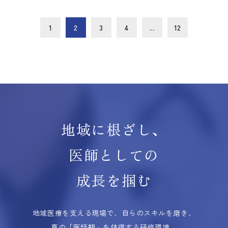
1
2
3
4
...
12
地域に根ざし、
医師としての
成長を掴む
地域医療を支える現場で、自らのスキルを磨き、
真の「医師観」を体得する研修環境。