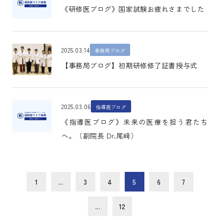
《研修医ブログ》国家試験お疲れさまでした
2025.03.14
事務局ブログ
【事務局ブログ】初期研修修了証書授与式
2025.03.06
指導医ブログ
《指導医ブログ》未来の医療を担う君たち
へ。（副院長 Dr.尾﨑）
1
...
3
4
5
6
7
...
12