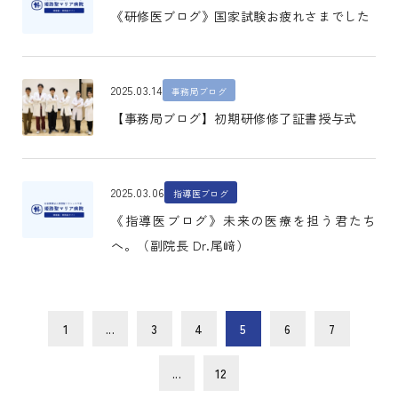
《研修医ブログ》国家試験お疲れさまでした
2025.03.14
事務局ブログ
【事務局ブログ】初期研修修了証書授与式
2025.03.06
指導医ブログ
《指導医ブログ》未来の医療を担う君たち
へ。（副院長 Dr.尾﨑）
1
...
3
4
5
6
7
...
12