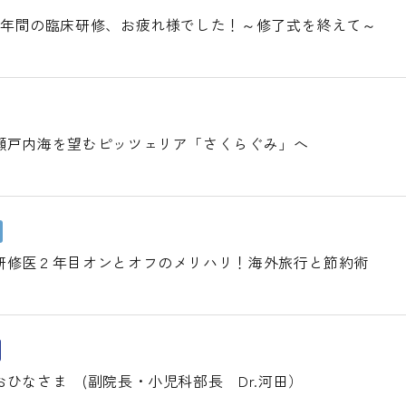
2年間の臨床研修、お疲れ様でした！～修了式を終えて～
瀬戸内海を望むピッツェリア「さくらぐみ」へ
研修医２年目オンとオフのメリハリ！海外旅行と節約術
ひなさま (副院長・小児科部長 Dr.河田）