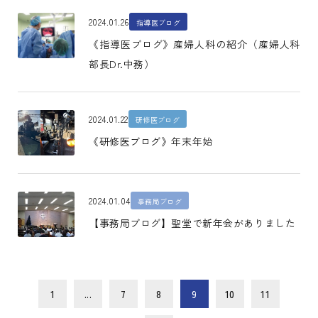
2024.01.26
指導医ブログ
《指導医ブログ》産婦人科の紹介（産婦人科
部長Dr.中務）
2024.01.22
研修医ブログ
《研修医ブログ》年末年始
2024.01.04
事務局ブログ
【事務局ブログ】聖堂で新年会がありました
1
...
7
8
9
10
11