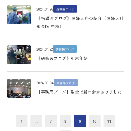
2024.01.26
指導医ブログ
《指導医ブログ》産婦人科の紹介（産婦人科
部長Dr.中務）
2024.01.22
研修医ブログ
《研修医ブログ》年末年始
2024.01.04
事務局ブログ
【事務局ブログ】聖堂で新年会がありました
1
...
7
8
9
10
11