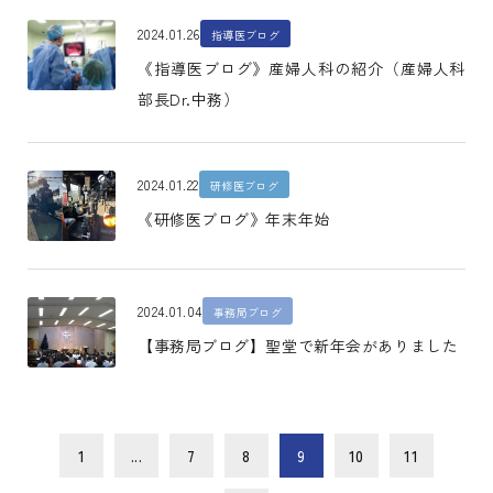
2024.01.26
指導医ブログ
《指導医ブログ》産婦人科の紹介（産婦人科
部長Dr.中務）
2024.01.22
研修医ブログ
《研修医ブログ》年末年始
2024.01.04
事務局ブログ
【事務局ブログ】聖堂で新年会がありました
1
...
7
8
9
10
11