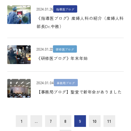
2024.01.26
指導医ブログ
《指導医ブログ》産婦人科の紹介（産婦人科
部長Dr.中務）
2024.01.22
研修医ブログ
《研修医ブログ》年末年始
2024.01.04
事務局ブログ
【事務局ブログ】聖堂で新年会がありました
1
...
7
8
9
10
11