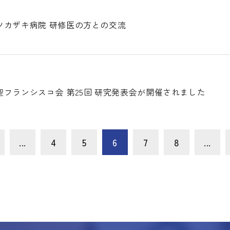
ツカザキ病院 研修医の方との交流
フランシスコ会 第25回 研究発表会が開催されました
...
4
5
6
7
8
...