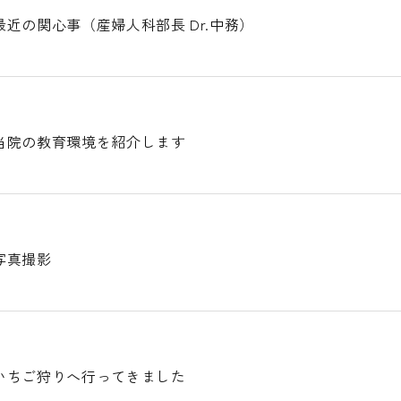
近の関心事（産婦人科部長 Dr.中務）
当院の教育環境を紹介します
写真撮影
いちご狩りへ行ってきました