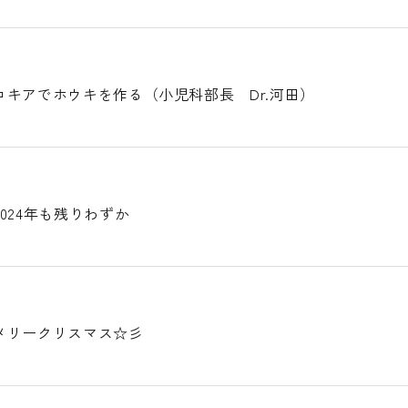
キアでホウキを作る（小児科部長 Dr.河田）
024年も残りわずか
メリークリスマス☆彡