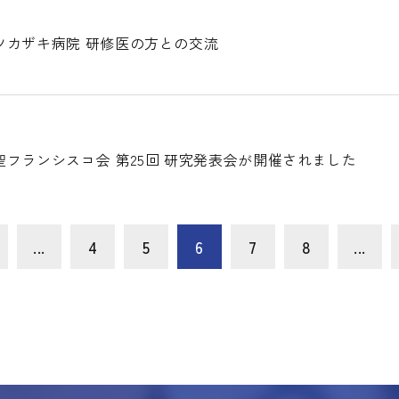
ツカザキ病院 研修医の方との交流
フランシスコ会 第25回 研究発表会が開催されました
...
4
5
6
7
8
...