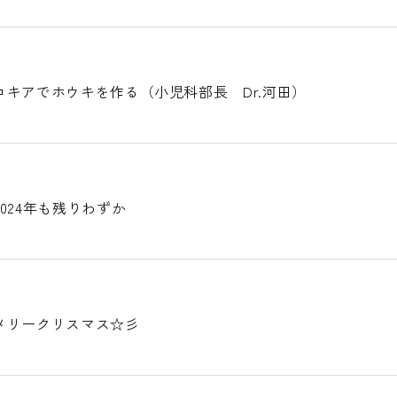
キアでホウキを作る（小児科部長 Dr.河田）
024年も残りわずか
メリークリスマス☆彡