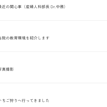
近の関心事（産婦人科部長 Dr.中務）
当院の教育環境を紹介します
写真撮影
いちご狩りへ行ってきました