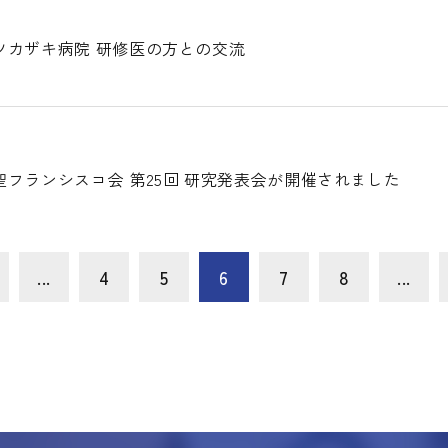
ツカザキ病院 研修医の方との交流
フランシスコ会 第25回 研究発表会が開催されました
...
4
5
6
7
8
...