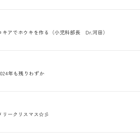
キアでホウキを作る（小児科部長 Dr.河田）
024年も残りわずか
メリークリスマス☆彡