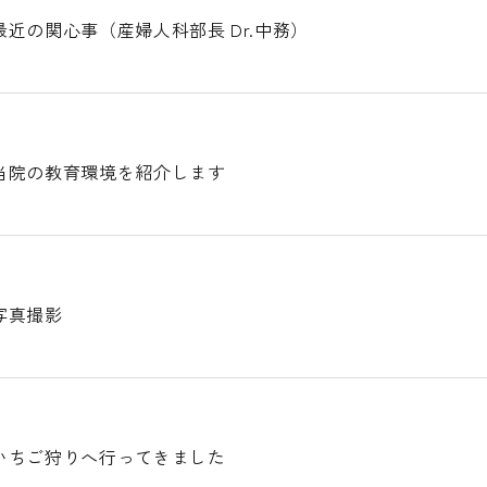
近の関心事（産婦人科部長 Dr.中務）
当院の教育環境を紹介します
写真撮影
いちご狩りへ行ってきました