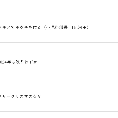
キアでホウキを作る（小児科部長 Dr.河田）
024年も残りわずか
メリークリスマス☆彡