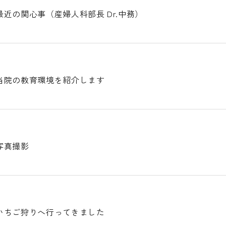
近の関心事（産婦人科部長 Dr.中務）
当院の教育環境を紹介します
写真撮影
いちご狩りへ行ってきました