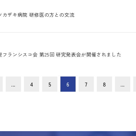
ツカザキ病院 研修医の方との交流
フランシスコ会 第25回 研究発表会が開催されました
...
4
5
6
7
8
...