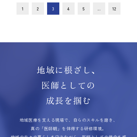
1
2
3
4
5
...
12
地域に根ざし、
医師としての
成長を掴む
地域医療を支える現場で、自らのスキルを磨き、
真の「医師観」を体得する研修環境。