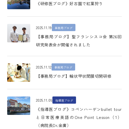
《研修医ブログ》好古園で紅葉狩り
2025.11.19
事務局ブログ
【事務局ブログ】聖フランシスコ会 第26回
研究発表会が開催されました
2025.11.12
事務局ブログ
【事務局ブログ】輪状甲状間膜切開研修
2025.11.05
指導医ブログ
《指導医ブログ》コペンハーゲンbullet tour
と日常医療英語のOne Point Lesson（1）
（病院長Dr.金廣）