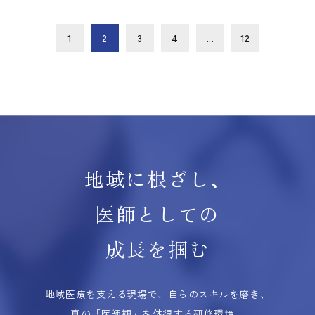
1
2
3
4
...
12
地域に根ざし、
医師としての
成長を掴む
地域医療を支える現場で、自らのスキルを磨き、
真の「医師観」を体得する研修環境。