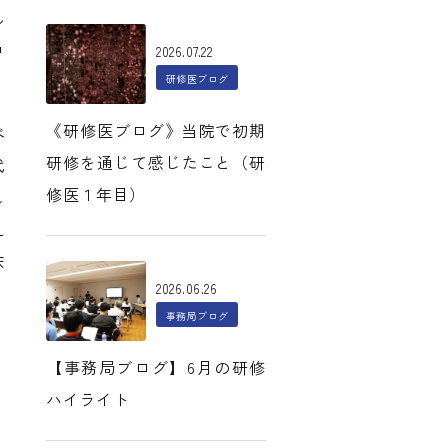
ん
コ
2026.07.22
研修医ブログ
《研修医ブログ》当院で初期
べ
研修を通じて感じたこと（研
代
修医１年目）
し
え
床
2026.06.26
事務局ブログ
【事務局ブログ】6月の研修
ハイライト