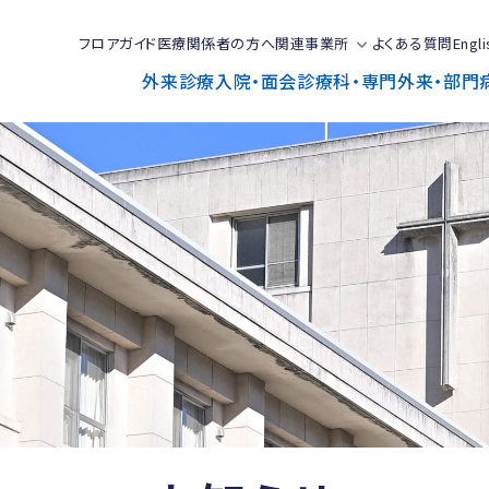
フロアガイド
医療関係者の方へ
関連事業所
よくある質問
Engli
外来診療
入院・面会
診療科・専門外来・部門