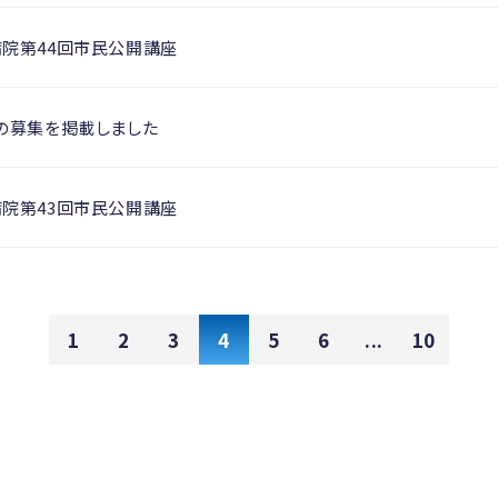
病院第44回市民公開講座
の募集を掲載しました
病院第43回市民公開講座
1
2
3
4
5
6
...
10