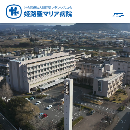
メニュー
周産期から終末期まで
急性期から回復期へと
健康と安心をあなたに
学び・育てる医療
つなぎ続ける地域医療
地域を支える医療
つなぐ医療