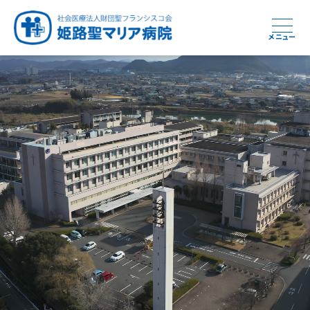
メニュー
周産期から終末期まで
急性期から回復期へと
健康と安心をあなたに
学び・育てる医療
つなぎ続ける地域医療
地域を支える医療
つなぐ医療