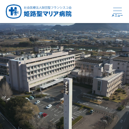
メニュー
周産期から終末期まで
急性期から回復期へと
健康と安心をあなたに
学び・育てる医療
つなぎ続ける地域医療
地域を支える医療
つなぐ医療