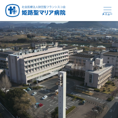
メニュー
周産期から終末期まで
急性期から回復期へと
健康と安心をあなたに
学び・育てる医療
つなぎ続ける地域医療
地域を支える医療
つなぐ医療