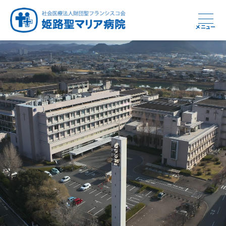
メニュー
周産期から終末期まで
急性期から回復期へと
健康と安心をあなたに
学び・育てる医療
つなぎ続ける地域医療
地域を支える医療
つなぐ医療