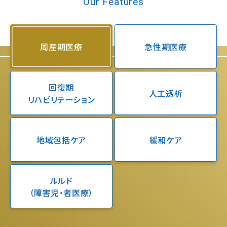
Our Features
周産期医療
急性期医療
回復期
人工透析
リハビリテーション
地域包括ケア
緩和ケア
ルルド
（障害児・者医療）