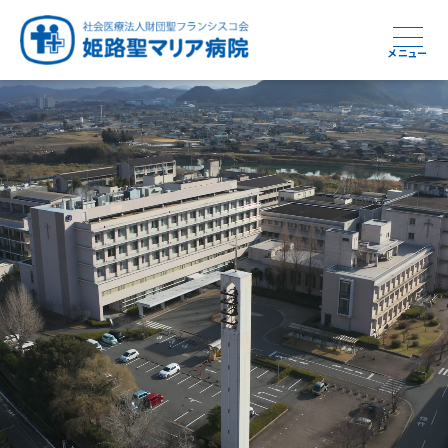
メニュー
周産期から終末期まで
急性期から回復期へと
健康と安心をあなたに
学び・育てる医療
つなぎ続ける地域医療
地域を支える医療
つなぐ医療