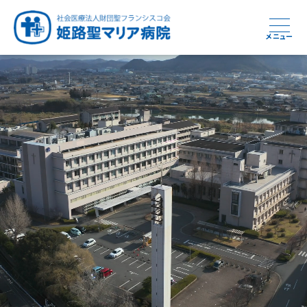
メニュー
周産期から終末期まで
急性期から回復期へと
健康と安心をあなたに
学び・育てる医療
つなぎ続ける地域医療
地域を支える医療
つなぐ医療