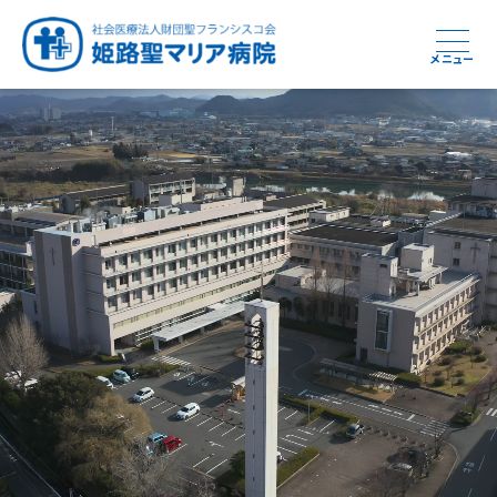
メニュー
周産期から終末期まで
急性期から回復期へと
健康と安心をあなたに
学び・育てる医療
つなぎ続ける地域医療
地域を支える医療
つなぐ医療