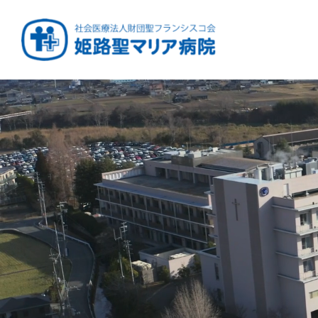
健康と安心をあなたに
周産期から終末期ま
急性期から回復期へ
学び・育てる医療
つなぎ続ける地域医療
地域を支える医療
つなぐ医療