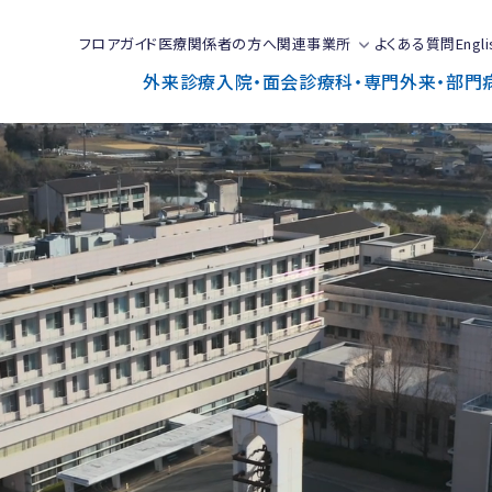
フロアガイド
医療関係者の方へ
関連事業所
よくある質問
Engli
外来診療
入院・面会
診療科・専門外来・部門
で
と